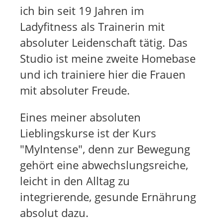
ich bin seit 19 Jahren im
i
k
r
t
Ladyfitness als Trainerin mit
e
e
absoluter Leidenschaft tätig. Das
k
n
Studio ist meine zweite Homebase
t
S
und ich trainiere hier die Frauen
e
c
mit absoluter Freude.
n
h
S
r
Eines meiner absoluten
c
e
Lieblingskurse ist der Kurs
h
i
r
b
"MyIntense", denn zur Bewegung
e
e
gehört eine abwechslungsreiche,
i
n
leicht in den Alltag zu
b
integrierende, gesunde Ernährung
e
absolut dazu.
n