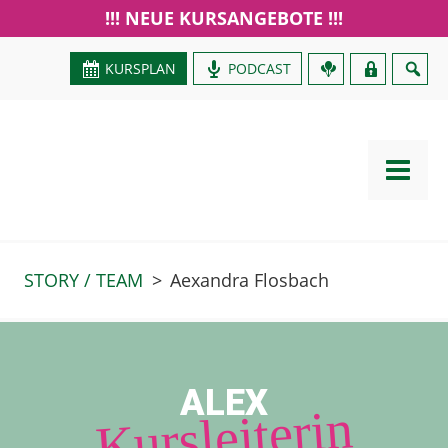
!!! NEUE KURSANGEBOTE !!!
KURSPLAN
PODCAST
GUTSCHEIN
STORY / TEAM
>
Aexandra Flosbach
ALEX
Kursleiterin