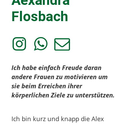
Aexandra
I
W
E
Flosbach
n
h
m
s
a
a
t
t
i
a
s
l
g
A
L
r
p
i
a
p
n
Ich habe einfach Freude daran
m
L
k
andere Frauen zu motivieren um
L
i
z
sie beim Erreichen ihrer
i
n
u
körperlichen Ziele zu unterstützen.
n
k
m
k
z
d
u
i
Ich bin kurz und knapp die Alex
m
r
d
e