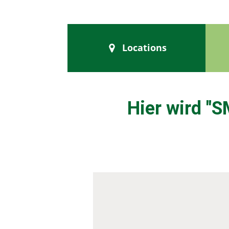
Locations
Hier wird "
SM