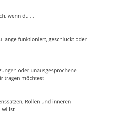
ichten, sondern sie zurückzuholen –
htung und innere Macht.
dich, wenn du …
jemand anderes zu werden.
 nicht mehr vor dir selbst
zu lange funktioniert, geschluckt oder
.
letzungen oder unausgesprochene
G DIREKT
dir tragen möchtest
IESEM LINK:
benssätzen, Rollen und inneren
 VON SMT-BREATHAWORK
willst