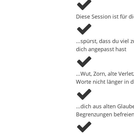
länger gegen dich zu r
als Klarheit, Selbstac
Diese Session ist für 
Es geht nicht darum, 
Es geht darum, endlich
zurückzuweichen.
...spürst, dass du viel 
Wecke die Macht in dir
dich angepasst hast
Nicht irgendwann.
Jetzt.
...Wut, Zorn, alte Ver
BUCHUN
Worte nicht länger in 
UNTER D
...dich aus alten Glau
EXTERNEN LINK
Begrenzungen befreien 