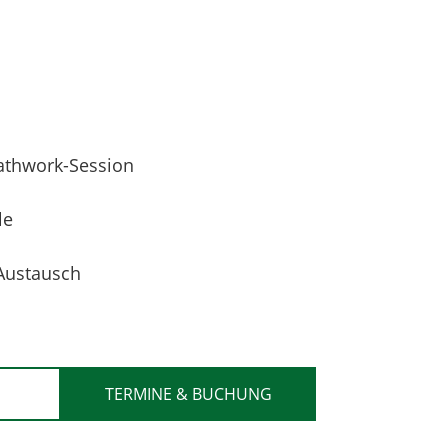
eathwork-Session
le
Austausch
TERMINE & BUCHUNG