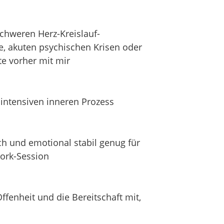
nie ausgesprochen hast.
 nie gesetzt hast.
 die sich viel zu lange
chweren Herz-Kreislauf-
e, akuten psychischen Krisen oder
t du aufhören, brav zu funktionieren.
te vorher mit mir
n intensiven inneren Prozess
stehen.
t falsch.
ich und emotional stabil genug für
ch.
work-Session
ht falsch.
r zu lange beigebracht, dass du zu viel
ffenheit und die Bereitschaft mit,
 ein, deine unterdrückte Energie nicht