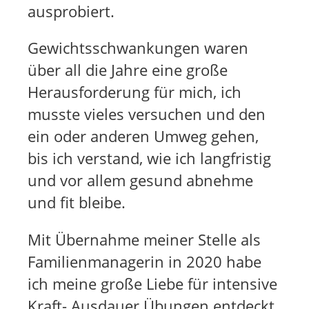
ausprobiert.
e
c
n
h
Gewichtsschwankungen waren
S
r
über all die Jahre eine große
c
e
Herausforderung für mich, ich
h
i
r
b
musste vieles versuchen und den
e
e
ein oder anderen Umweg gehen,
i
n
bis ich verstand, wie ich langfristig
b
und vor allem gesund abnehme
e
und fit bleibe.
n
Mit Übernahme meiner Stelle als
Familienmanagerin in 2020 habe
ich meine große Liebe für intensive
Kraft- Ausdauer Übungen entdeckt,