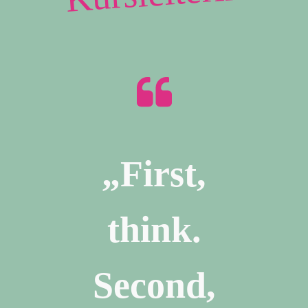
„First,
think.
Second,