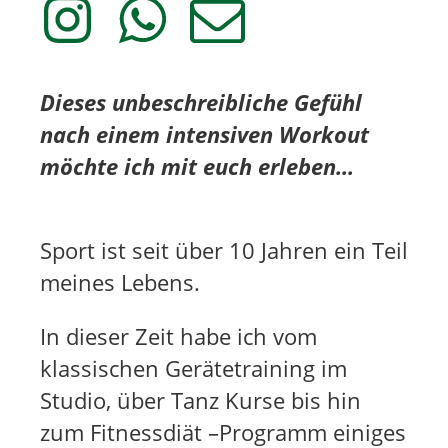
a
s
l
g
A
L
r
p
i
a
p
n
Dieses unbeschreibliche Gefühl
m
L
k
nach einem intensiven Workout
L
i
z
möchte ich mit euch erleben...
i
n
u
n
k
m
k
z
d
Sport ist seit über 10 Jahren ein Teil
u
i
meines Lebens.
m
r
d
e
In dieser Zeit habe ich vom
i
k
r
t
klassischen Gerätetraining im
e
e
Studio, über Tanz Kurse bis hin
k
n
zum Fitnessdiät –Programm einiges
t
S