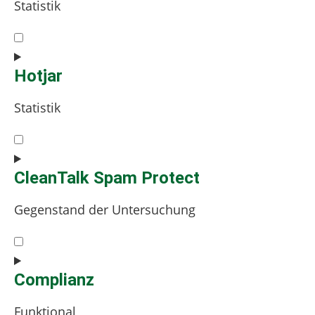
Statistik
jira-
servicedesk
Consent
to
service
Hotjar
google-
Statistik
analytics
Consent
to
service
CleanTalk Spam Protect
hotjar
Gegenstand der Untersuchung
Consent
to
service
Complianz
cleantalk-
Funktional