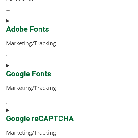
spam-
protect
Consent
to
service
Adobe Fonts
complianz
Marketing/Tracking
Consent
to
service
Google Fonts
adobe-
Marketing/Tracking
fonts
Consent
to
service
Google reCAPTCHA
google-
Marketing/Tracking
fonts