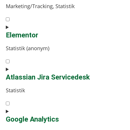
query-
Marketing/Tracking, Statistik
monitor
Consent
to
service
Elementor
wistia
Statistik (anonym)
Consent
to
service
Atlassian Jira Servicedesk
elementor
Statistik
Consent
to
service
Google Analytics
atlassian-