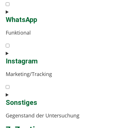
Consent
to
service
WhatsApp
youtube
Funktional
Consent
to
service
Instagram
whatsapp
Marketing/Tracking
Consent
to
service
Sonstiges
instagram
Gegenstand der Untersuchung