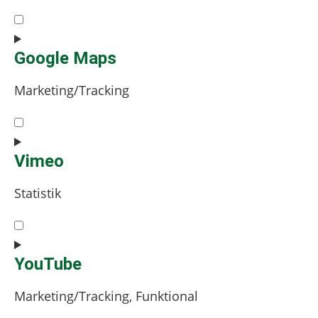
Consent
to
service
Google Maps
google-
Marketing/Tracking
recaptcha
Consent
to
service
Vimeo
google-
Statistik
maps
Consent
to
service
YouTube
vimeo
Marketing/Tracking, Funktional