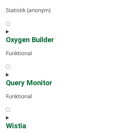
wordpress
Statistik (anonym)
Consent
to
service
Oxygen Builder
burst-
Funktional
statistics
Consent
to
service
Query Monitor
oxygen-
Funktional
builder
Consent
to
service
Wistia