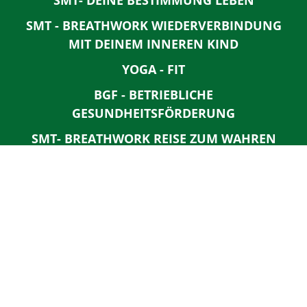
SMT - BREATHWORK WIEDERVERBINDUNG
MIT DEINEM INNEREN KIND
YOGA - FIT
BGF - BETRIEBLICHE
GESUNDHEITSFÖRDERUNG
SMT- BREATHWORK REISE ZUM WAHREN
SELBST
SMT BREATHWORK LOSLASSEN UND
VERGEBEN
AYURVEDISCHE BABYMASSAGE
BURLESQUE
STABILE MITTE
SENIORFIT
MUSCLE-FIT
ENTSPANNUNG, KLANG UND KINDERYOGA
MAMAWORKOUT GANZKÖRPERTRAINING