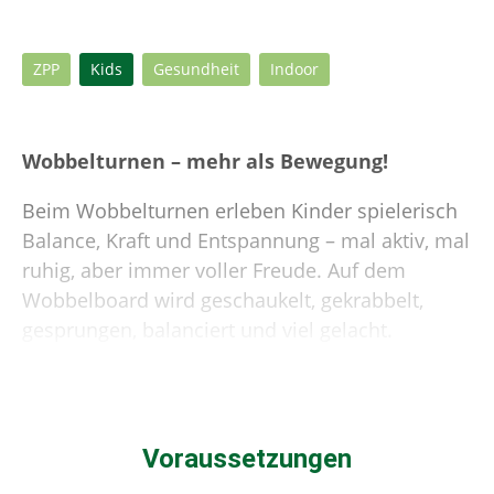
ZPP
Kids
Gesundheit
Indoor
Wobbelturnen – mehr als Bewegung!
Beim Wobbelturnen erleben Kinder spielerisch
Balance, Kraft und Entspannung – mal aktiv, mal
ruhig, aber immer voller Freude. Auf dem
Wobbelboard wird geschaukelt, gekrabbelt,
gesprungen, balanciert und viel gelacht.
Jedes Kind hat sein eigenes Board und eine
Matte. So entsteht eine sichere Umgebung, in
der Fantasie und Abenteuer wachsen dürfen.
Voraussetzungen
Wobbelturnen stärkt:
Körper, Gleichgewicht,