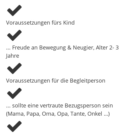
Motorik, Selbstvertrauen, Kreativität und die
Verbindung zwischen Kind und Begleitperson.
Voraussetzungen fürs Kind
Für Kinder von 2–3 Jahren – gemeinsam mit
Mama, Papa, Oma, Opa oder einer vertrauten
Bezugsperson.
... Freude an Bewegung & Neugier, Alter 2- 3
Das Wobbelboard
ist ein echtes Zauberbrett –
Jahre
mal Boot, mal Brücke, mal Berg – und macht
jede Stunde zu einem besonderen Erlebnis.
Voraussetzungen für die Begleitperson
Wobbelturnen:
Freude, Nähe und Bewegung –
für kleine und große Entdecker!
... sollte eine vertraute Bezugsperson sein
(Mama, Papa, Oma, Opa, Tante, Onkel …)