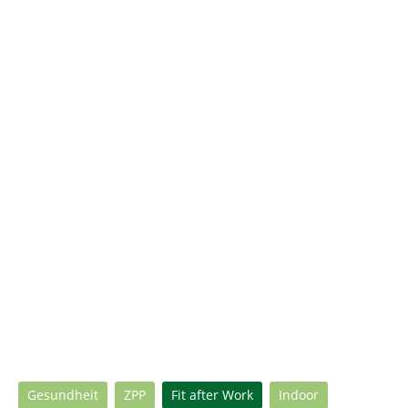
Gesundheit
ZPP
Fit after Work
Indoor