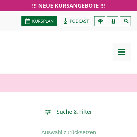
!!! NEUE KURSANGEBOTE !!!
KURSPLAN
PODCAST
GUTSCHEIN
ZPP
ZPP
ZPP
ZPP
ZPP
ZPP
ZPP
ZPP
Suche & Filter
Auswahl zurücksetzen