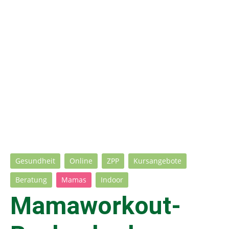
Gesundheit
Online
ZPP
Kursangebote
Beratung
Mamas
Indoor
Mamaworkout-