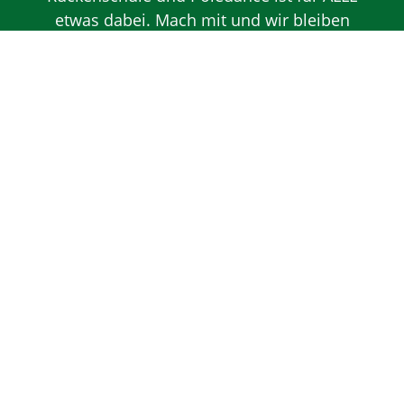
etwas dabei. Mach mit und wir bleiben
gemeinsam in Bewegung.
MENÜ
News
Kursplan
Specials
MädelsParty
Geburtstage
Fortbildung
Tupler Technik
Workshops