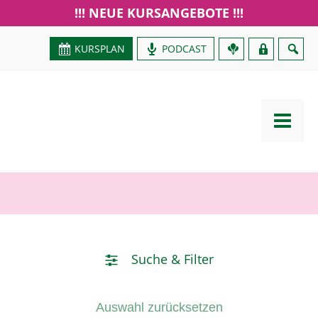
!!! NEUE KURSANGEBOTE !!!
KURSPLAN
PODCAST
GUTSCHEIN
ZPP
ZPP
ZPP
ZPP
ZPP
ZPP
ZPP
ZPP
Suche & Filter
Auswahl zurücksetzen